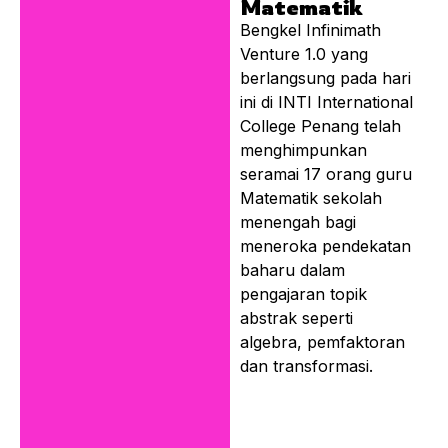
Matematik
D
Bengkel Infinimath
Z
Venture 1.0 yang
S
berlangsung pada hari
i
ini di INTI International
it. These rare
College Penang telah
h
menghimpunkan
t
seramai 17 orang guru
s
Matematik sekolah
g
menengah bagi
f
meneroka pendekatan
baharu dalam
pengajaran topik
abstrak seperti
algebra, pemfaktoran
dan transformasi.