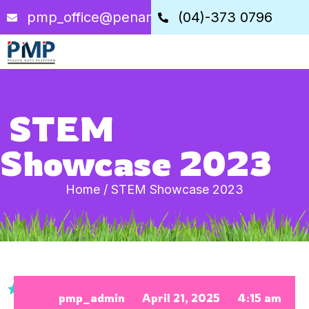
pmp_office@penangstem.com
(04)-373 0796
STEM
Showcase 2023
Home
/
STEM Showcase 2023
pmp_admin
April 21, 2025
4:15 am