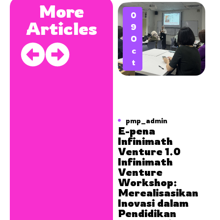
More
0
Articles
9
O
c
t
pmp_admin
E-pena
Infinimath
Venture 1.0
Infinimath
Venture
Workshop:
Merealisasikan
Inovasi dalam
Pendidikan